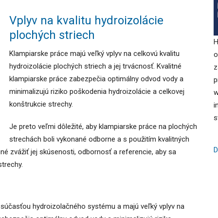
Vplyv na kvalitu hydroizolácie
plochých striech
H
Klampiarske práce majú veľký vplyv na celkovú kvalitu
o
hydroizolácie plochých striech a jej trvácnosť. Kvalitné
z
klampiarske práce zabezpečia optimálny odvod vody a
p
minimalizujú riziko poškodenia hydroizolácie a celkovej
w
konštrukcie strechy.
i
s
Je preto veľmi dôležité, aby klampiarske práce na plochých
strechách boli vykonané odborne a s použitím kvalitných
D
bné zvážiť jej skúsenosti, odbornosť a referencie, aby sa
strechy.
 súčasťou hydroizolačného systému a majú veľký vplyv na