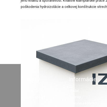
jeho kvalitu a spoľahlivosť. Kvalitné klampiarske práce
poškodenia hydroizolácie a celkovej konštrukcie strech
Odkazy
Informácie
IZOMSK facebook
Hľadať
IZOMSK google
Novinky
Ochrana osobných