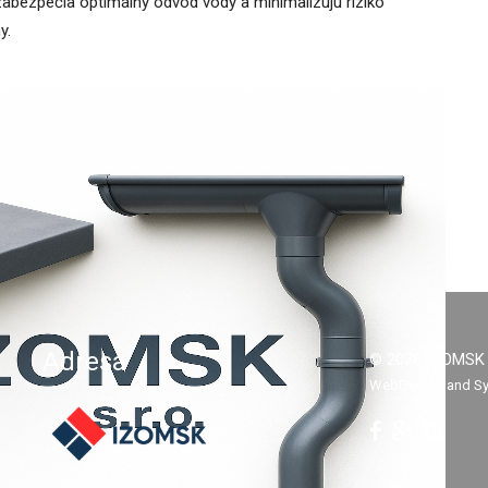
 zabezpečia optimálny odvod vody a minimalizujú riziko
y.
Adresa
© 2026 IZOMSK –
WebDesign and S