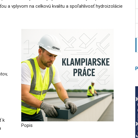
ou a vplyvom na celkovú kvalitu a spoľahlivosť hydroizolácie
P
tov,
ť k
Popis
a