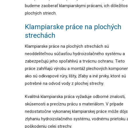
budeme zaoberať klampiarskymi prácami, ich dôležitosť
plochých striech.
Klampiarske práce na plochých
strechách
Klampiarske práce na plochých strechách sú
neoddeliteľnou súčasťou hydroizolačného systému a
zabezpečujú jeho spoľahlivú a trvácnu ochranu. Tieto
práce zahŕňajú výrobu a montáž plechových komponen
ako sú odkvapové rúry, líšty, žľaby a iné prvky, ktoré sú
potrebné na odvod vody z plochej strechy.
Kvalitná klampiarska práca vyžaduje odborné znalosti,
skúsenosti a precíznu prácu s materiálom. V prípade
nedostatočne vykonanej klampiarskej práce môže dôjs
zlyhaniu hydroizolačného systému, vodnému prietoku 
poškodeniu celej strechy.