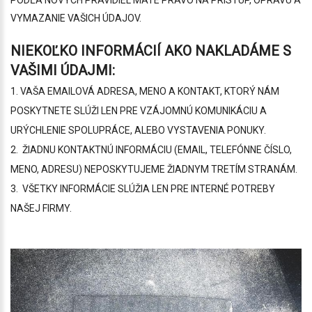
PODĽA NOVÝCH PRAVIDIEL MÁTE PRÁVO NA PRÍSTUP, OPRAVU A
VYMAZANIE VAŠICH ÚDAJOV.
NIEKOĽKO INFORMÁCIÍ AKO NAKLADÁME S
VAŠIMI ÚDAJMI:
1. VAŠA EMAILOVÁ ADRESA, MENO A KONTAKT, KTORÝ NÁM
POSKYTNETE SLÚŽI LEN PRE VZÁJOMNÚ KOMUNIKÁCIU A
URÝCHLENIE SPOLUPRÁCE, ALEBO VYSTAVENIA PONUKY.
2. ŽIADNU KONTAKTNÚ INFORMÁCIU (EMAIL, TELEFÓNNE ČÍSLO,
MENO, ADRESU) NEPOSKYTUJEME ŽIADNYM TRETÍM STRANÁM.
3. VŠETKY INFORMÁCIE SLÚŽIA LEN PRE INTERNÉ POTREBY
NAŠEJ FIRMY.